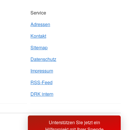
Service
Adressen
Kontakt
Sitemap
Datenschutz
Impressum
RSS-Feed
DRK intern
Unterstützen Sie jetzt ein
Sprache wechseln zu
Hilfsprojekt mit Ihrer Spende