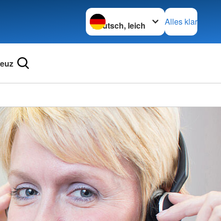
Sprache wechseln zu
Alles klar
reuz
Ortsve
Schaid
in Wör