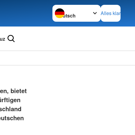
Sprache wechseln zu
Alles klar
uz
Ortsve
Schaid
en, bietet
in Wör
rftigen
tschland
Deutschen