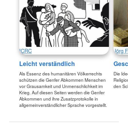
ICRC
Jörg F
Leicht verständlich
Gesc
Als Essenz des humanitären Völkerrechts
Die Id
schützen die Genfer Abkommen Menschen
Religio
vor Grausamkeit und Unmenschlichkeit im
den Sc
Krieg. Auf diesen Seiten werden die Genfer
Abkommen und ihre Zusatzprotokolle in
allgemeinverständlicher Sprache vorgestellt.