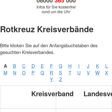
08000
365
000
Infos für Sie kostenfrei
rund um die Uhr
Rotkreuz Kreisverbände
Bitte klicken Sie auf den Anfangsbuchstaben des
gesuchten Kreisverbandes.
A
B
C
D
E
F
G
H
I
J
K
L
M
N
O
P
Q
R
S
T
U
V
W
X
Y
Z
Kreisverband
Landesv