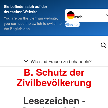
Sie befinden sich auf der
Sprache wechseln zu
deutschen Website
You are on the German website,
you can use the switch to switch to
Alles klar
the English one
Wie sind Frauen zu behandeln?
B. Schutz der
Zivilbevölkerung
Lesezeichen -