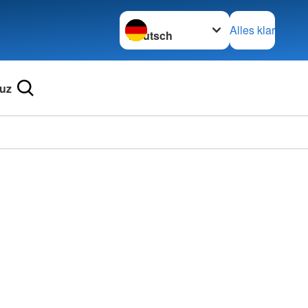
Sprache wechseln zu
Alles klar
uz
Ortsve
Schaid
in Wör