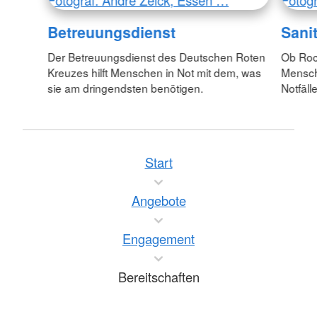
Fotograf: Andre Zelck, Essen …
Fotog
Betreuungsdienst
Sani
Der Betreuungsdienst des Deutschen Roten
Ob Roc
Kreuzes hilft Menschen in Not mit dem, was
Mensche
sie am dringendsten benötigen.
Notfälle
Start
Angebote
Engagement
Bereitschaften