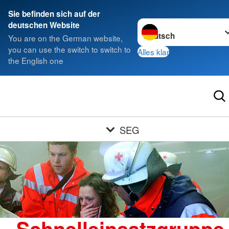
Sie befinden sich auf der
Sprache wechseln zu
deutschen Website
You are on the German website,
you can use the switch to switch to
Alles klar
the English one
SEG
Schnelleinsatzgruppe