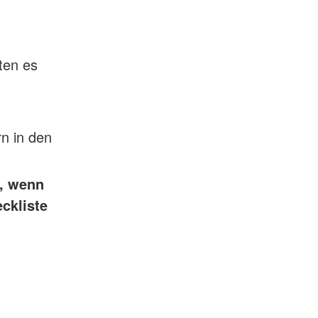
ten es
rn in den
n, wenn
ckliste