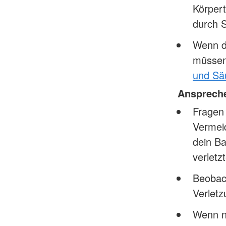
Körpert
durch S
Wenn da
müssen
und Sä
Ansprech
Fragen 
Vermeid
dein Ba
verletz
Beobac
Verlet
Wenn nö