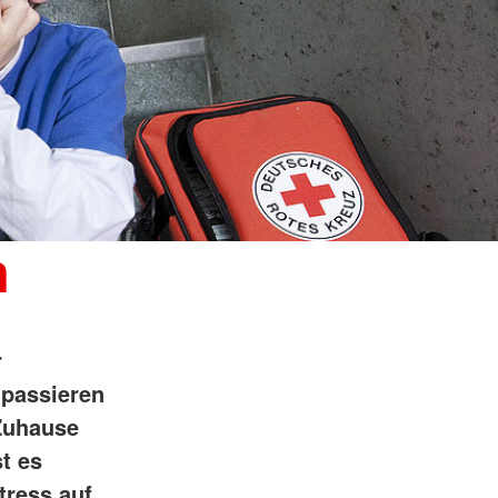
n
r
 passieren
 Zuhause
t es
tress auf