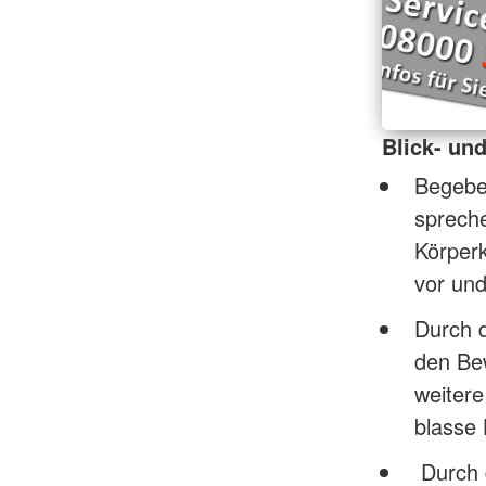
Blick- un
Begeben
spreche
Körperk
vor und
Durch 
den Be
weitere
blasse 
Durch d