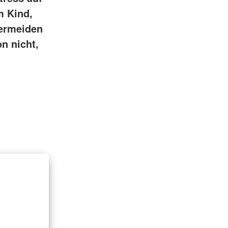
m Kind,
Vermeiden
n nicht,