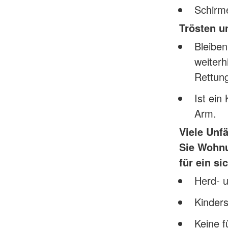
Schirme
Trösten u
Bleiben
weiterh
Rettungs
Ist ein
Arm.
Viele Unf
Sie Wohnu
für ein s
Herd- u
Kinder
Keine f