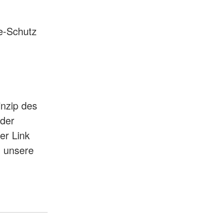
e-Schutz
inzip des
nder
ser Link
n unsere