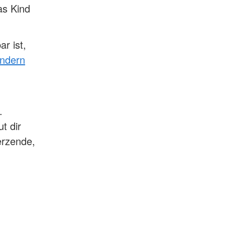
as Kind
r ist,
indern
.
t dir
erzende,