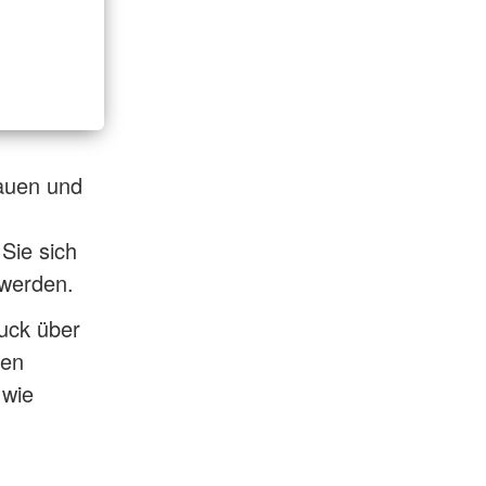
hauen und
 Sie sich
 werden.
uck über
ten
 wie