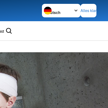
Sprache wechseln zu
Alles klar
uz
Ortsve
Schaid
in Wör